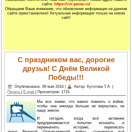
сайта:
https://cvr.yanao.ru/
Обращаем Ваше внимание, что обновление информации на данном
сайте приостановлено! Актуальная информация только на новом
сайт!
На сайте nachodki.ru можно купить
фонари
С праздником вас, дорогие
друзья! С Днём Великой
Победы!!!
Опубликовано: 09 мая 2016
|
Автор: Куготова Т.А.
|
Печать
|
E-mail
|
Просмотров: 1715
Мы все знаем, что важно помнить о войне,
чтобы она никогда больше не вернулась на
нашу землю.
И сегодня, когда всё активнее
предпринимаются попытки исказить и
переиначить историю, переписать
итоги Великой Отечественной войны, становится всё