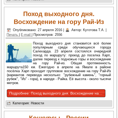
Поход выходного дня.
Восхождение на гору Рай-Из
Опубликовано: 27 апреля 2016
|
Автор: Куготова Т.А.
|
Печать
|
E-mail
|
Просмотров: 2556
Поход выходного дня становится всё более
популярным среди обучающихся города
Салехарда. 23 апреля состоялся очередной
поход по маршруту: проезд до поселка Харп,
далее переезд к подножью горы и восхождение
на гору Рай-из. Общая протяженность
маршрута150 км. Ежегодно в апреле на Ямале в районе
посёлка Харп проходит групповое восхождение на гору Рай-Из
(вариантов перевода несколько: "рубежный камень", "горный
рубеж", "Из" - гора), в народе - Райка. Её высота - около тысячи
метров.
Подробнее: Поход выходного дня. Восхождение на гору Рай-Из
Категория:
Новости
Конкурсы - России