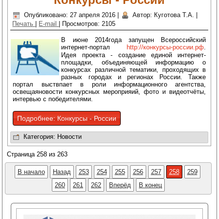
Опубликовано: 27 апреля 2016
|
Автор: Куготова Т.А.
|
Печать
|
E-mail
|
Просмотров: 2105
В июне 2014года запущен Всероссийский
интернет-портал
http://конкурсы-россии.рф
.
Идея проекта - создание единой интернет-
площадки, объединяющей информацию о
конкурсах различной тематики, проходящих в
разных городах и регионах России. Также
портал выствпает в роли информационного агентства,
освещаяновости конкурсных мероприяий, фото и видеотчёты,
интервью с победителями.
Подробнее: Конкурсы - России
Категория:
Новости
Страница 258 из 263
В начало
Назад
253
254
255
256
257
258
259
260
261
262
Вперёд
В конец