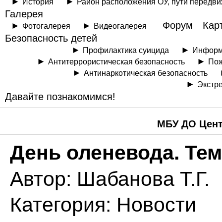
История
Район расположения ОУ, пути передв
Галерея
Форум
Кар
Фотогалерея
Видеогалерея
Безопасность детей
Профилактика суицида
Информ
Антитеррористическая безопасность
Пож
Антинаркотическая безопасность
Экстре
Давайте познакомимся!
МБУ ДО Цент
День оленевода. Тем
Автор:
Шабанова Т.Г.
Категория:
Новости