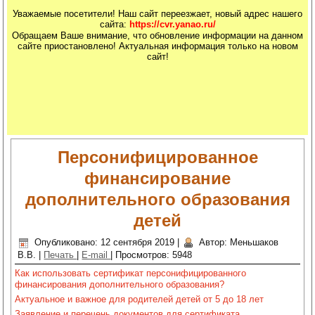
Уважаемые посетители! Наш сайт переезжает, новый адрес нашего
сайта:
https://cvr.yanao.ru/
Обращаем Ваше внимание, что обновление информации на данном
сайте приостановлено! Актуальная информация только на новом
сайт!
Рыболовные катушки
http://nachodki.ru/shop/okhota-turizm-
Персонифицированное
rybalka/katushki.html
на сайте nachodki.ru
финансирование
дополнительного образования
детей
Опубликовано: 12 сентября 2019
|
Автор: Меньшаков
В.В.
|
Печать
|
E-mail
|
Просмотров: 5948
Как использовать сертификат персонифицированного
финансирования дополнительного образования?
Актуальное и важное для родителей детей от 5 до 18 лет
Заявление и перечень документов для сертификата